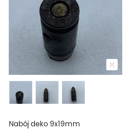
n
Nabój deko 9x19mm