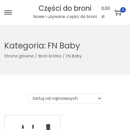
Części do broni
0,00
0
S
S
Nowe i używane części do broni
zł
k
k
i
i
p
p
Kategoria:
FN Baby
t
t
Strona główna
/
Broń krótka
/
FN Baby
o
o
n
c
a
o
v
n
i
t
g
e
a
n
t
t
i
o