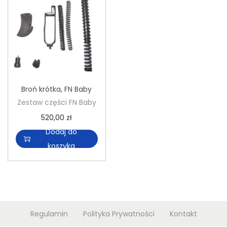
n
Broń krótka
,
FN Baby
Zestaw części FN Baby
520,00
zł
Dodaj do
koszyka
Regulamin
Polityka Prywatności
Kontakt