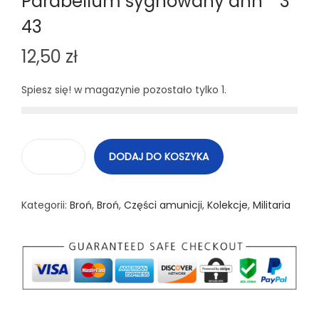
Parabellum sygnowany dnh * 3
43
12,50
zł
Spiesz się! w magazynie pozostało tylko 1.
DODAJ DO KOSZYKA
i
l
Kategorii:
Broń
,
Broń
,
Części amunicji
,
Kolekcje
,
Militaria
o
ś
ć
N
a
b