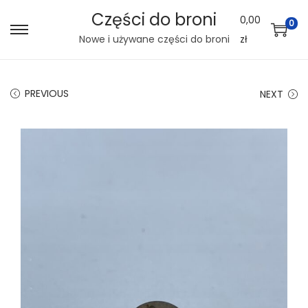
Części do broni
0,00
0
S
S
Nowe i używane części do broni
zł
k
k
i
i
PREVIOUS
NEXT
p
p
t
t
o
o
n
c
a
o
v
n
i
t
g
e
a
n
t
t
i
o