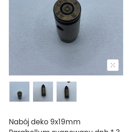
n
Nabój deko 9x19mm