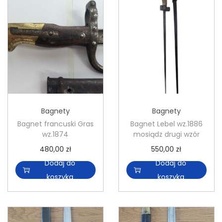
l
w
w
a
z
z
I
.
.
z
1
1
r
9
9
a
1
8
e
3
5
l
p
Bagnety
Bagnety
a
o
Bagnet francuski Gras
Bagnet Lebel wz.1886
d
wz.1874
mosiądz drugi wzór
o
480,00
zł
550,00
zł
f
Dodaj do
Dodaj do
i
koszyka
koszyka
c
e
r