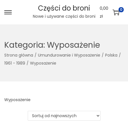
Części do broni
0,00
0
S
S
Nowe i używane części do broni
zł
k
k
i
i
p
p
Kategoria:
Wyposażenie
t
t
Strona główna
/
Umundurowanie i Wyposażenie
/
Polska
/
o
o
1961 - 1989
/
Wyposażenie
n
c
a
o
v
n
i
t
g
e
Wyposażenie
a
n
t
t
i
o