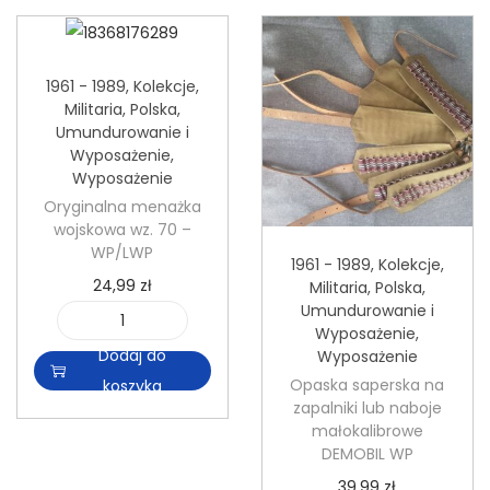
n
1961 - 1989
,
Kolekcje
,
Militaria
,
Polska
,
Umundurowanie i
Wyposażenie
,
Wyposażenie
Oryginalna menażka
wojskowa wz. 70 –
WP/LWP
1961 - 1989
,
Kolekcje
,
24,99
zł
Militaria
,
Polska
,
Umundurowanie i
Wyposażenie
,
i
Dodaj do
Wyposażenie
l
Opaska saperska na
koszyka
o
zapalniki lub naboje
ś
małokalibrowe
DEMOBIL WP
ć
39,99
zł
O