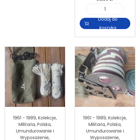
r
i
y
Dodaj do
l
g
koszyka
o
i
ś
n
ć
a
O
l
p
n
a
a
s
m
k
e
a
n
s
a
1961 - 1989
,
Kolekcje
,
1961 - 1989
,
Kolekcje
,
a
ż
Militaria
,
Polska
,
Militaria
,
Polska
,
p
k
Umundurowanie i
Umundurowanie i
e
Wyposażenie
,
Wyposażenie
,
a