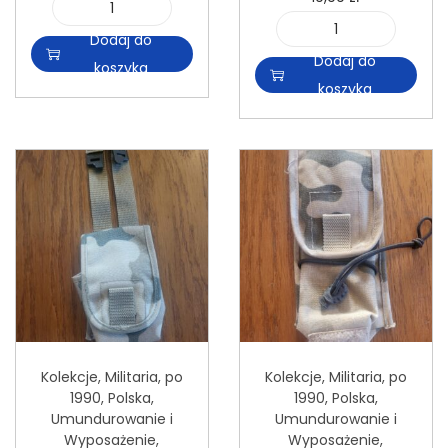
i
Dodaj do
i
l
Dodaj do
koszyka
l
o
koszyka
o
ś
ś
ć
ć
P
P
o
o
k
k
r
r
o
o
w
w
i
i
e
Kolekcje
,
Militaria
,
po
Kolekcje
,
Militaria
,
po
e
c
1990
,
Polska
,
1990
,
Polska
,
c
n
Umundurowanie i
Umundurowanie i
n
Wyposażenie
,
Wyposażenie
,
a