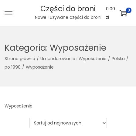
Części do broni
0,00
0
S
S
Nowe i używane części do broni
zł
k
k
i
i
p
p
Kategoria:
Wyposażenie
t
t
Strona główna
/
Umundurowanie i Wyposażenie
/
Polska
/
o
o
po 1990
/
Wyposażenie
n
c
a
o
v
n
i
t
g
e
Wyposażenie
a
n
t
t
i
o