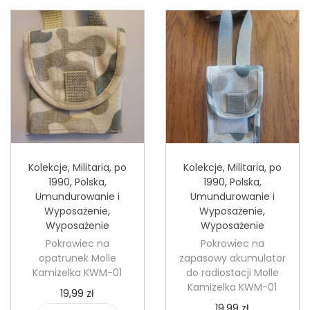
n
Kolekcje
,
Militaria
,
po
Kolekcje
,
Militaria
,
po
1990
,
Polska
,
1990
,
Polska
,
Umundurowanie i
Umundurowanie i
Wyposażenie
,
Wyposażenie
,
Wyposażenie
Wyposażenie
Pokrowiec na
Pokrowiec na
opatrunek Molle
zapasowy akumulator
Kamizelka KWM-01
do radiostacji Molle
Kamizelka KWM-01
19,99
zł
19,99
zł