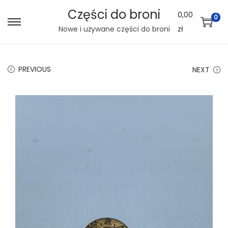
Części do broni
0,00
0
S
S
Nowe i używane części do broni
zł
k
k
i
i
PREVIOUS
NEXT
p
p
t
t
o
o
n
c
a
o
v
n
i
t
g
e
a
n
t
t
i
o