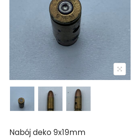
n
Nabój deko 9x19mm