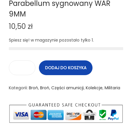
Parabellum sygnowany WAR
9MM
10,50
zł
Spiesz się! w magazynie pozostało tylko 1.
DODAJ DO KOSZYKA
i
l
Kategorii:
Broń
,
Broń
,
Części amunicji
,
Kolekcje
,
Militaria
o
ś
ć
N
a
b