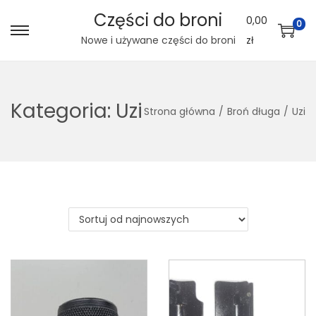
Części do broni
0,00
0
S
S
Nowe i używane części do broni
zł
k
k
i
i
p
p
Kategoria:
Uzi
Strona główna
/
Broń długa
/
Uzi
t
t
o
o
n
c
a
o
v
n
i
t
g
e
a
n
t
t
i
o