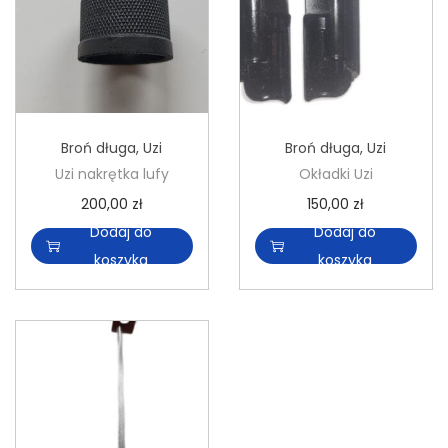
n
Broń długa
,
Uzi
Broń długa
,
Uzi
Uzi nakrętka lufy
Okładki Uzi
200,00
zł
150,00
zł
Dodaj do
Dodaj do
koszyka
koszyka