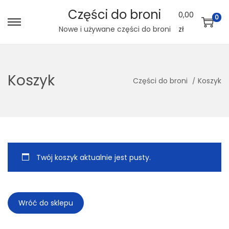
Części do broni
0,00
0
S
S
Nowe i używane części do broni
zł
k
k
i
i
p
p
Koszyk
Części do broni
Koszyk
t
t
o
o
n
c
a
o
v
n
i
t
Twój koszyk aktualnie jest pusty.
g
e
a
n
t
t
Wróć do sklepu
i
o