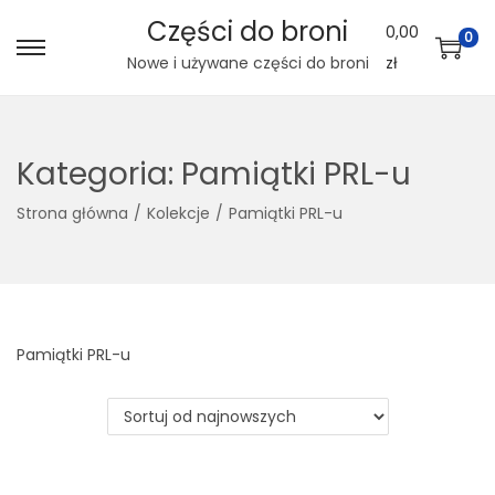
Części do broni
0,00
0
S
S
Nowe i używane części do broni
zł
k
k
i
i
p
p
Kategoria:
Pamiątki PRL-u
t
t
Strona główna
/
Kolekcje
/
Pamiątki PRL-u
o
o
n
c
a
o
v
n
i
t
Pamiątki PRL-u
g
e
a
n
t
t
i
o