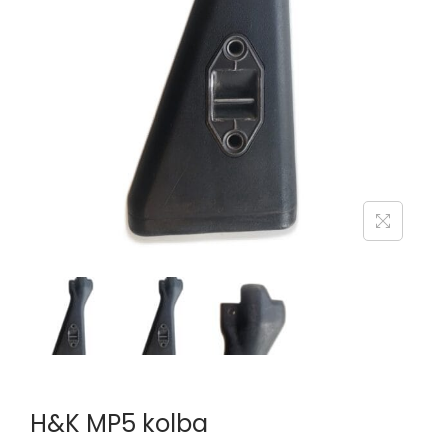
n
H&K MP5 kolba