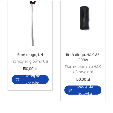
Broń długa
,
Uzi
Broń długa
,
H&K G3
.308w
Sprężyna główna Uzi
Tłumik płominia H&K
150,00
zł
G3 oryginał
Dodaj do
150,00
zł
koszyka
Dodaj do
koszyka