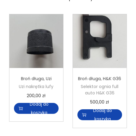
Broń długa
,
Uzi
Broń długa
,
H&K G36
Uzi nakrętka lufy
Selektor ognia full
auto H&K G36
200,00
zł
500,00
zł
Dodaj do
Dodaj do
koszyka
koszyka