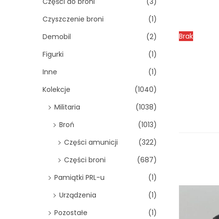
Części do broni
(3)
Czyszczenie broni
(1)
Brak
Demobil
(2)
Figurki
(1)
Inne
(1)
Kolekcje
(1040)
Militaria
(1038)
Broń
(1013)
Części amunicji
(322)
Części broni
(687)
Pamiątki PRL-u
(1)
Urządzenia
(1)
Pozostałe
(1)