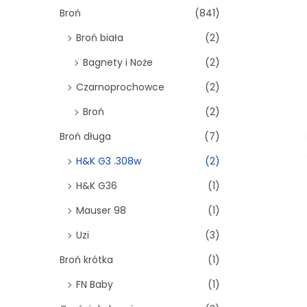
o
Broń
(841)
n
Broń biała
(2)
Bagnety i Noże
(2)
Czarnoprochowce
(2)
Broń
(2)
Broń długa
(7)
H&K G3 .308w
(2)
H&K G36
(1)
Mauser 98
(1)
Uzi
(3)
Broń krótka
(1)
FN Baby
(1)