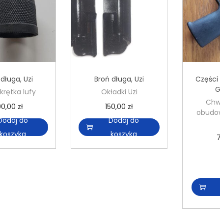
 długa
,
Uzi
Broń długa
,
Uzi
Części
G
krętka lufy
Okładki Uzi
Chw
00,00
zł
150,00
zł
obudo
Dodaj do
Dodaj do
koszyka
koszyka