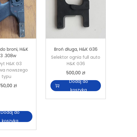
 do broni
,
H&K
Broń długa
,
H&K G36
3 .308w
Selektor ognia full auto
yt H&K G3
H&K G36
wa nowszego
500,00
zł
typu
Dodaj do
750,00
zł
koszyka
i
l
Dodaj do
o
koszyka
ś
ć