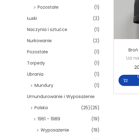
Pozostałe
(1)
Łuski
(2)
Naczynia i sztućce
(1)
Nurkowanie
(2)
Broń
Pozostałe
(1)
Uzi na
Torpedy
(1)
2
Ubrania
(1)
Mundury
(1)
Umundurowanie i Wyposażenie
Polska
(25)
(25)
1961 - 1989
(19)
Wyposażenie
(19)