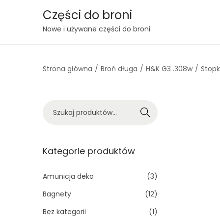
Części do broni
S
S
Nowe i używane części do broni
k
k
i
i
Strona główna
/
Broń długa
/
H&K G3 .308w
/
Stopk
p
p
t
t
o
o
S
n
c
Szukaj
z
a
o
u
v
n
k
Kategorie produktów
i
t
a
g
e
j
Amunicja deko
(3)
a
n
:
t
t
Bagnety
(12)
>
i
Bez kategorii
(1)