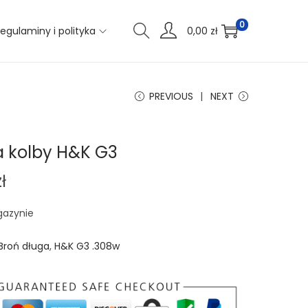
0
egulaminy i polityka
0,00
zł
PREVIOUS
NEXT
a kolby H&K G3
zł
gazynie
Broń długa
,
H&K G3 .308w