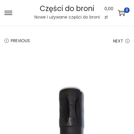
Części do broni
0,00
0
S
S
Nowe i używane części do broni
zł
k
k
i
i
PREVIOUS
NEXT
p
p
t
t
o
o
n
c
a
o
v
n
i
t
g
e
a
n
t
t
i
o