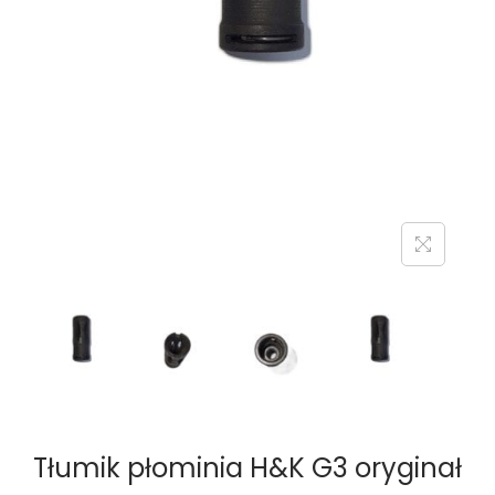
n
Tłumik płominia H&K G3 oryginał