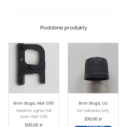
Podobne produkty
Broń długa
,
H&K G36
Broń długa
,
Uzi
Selektor ognia full
Uzi nakrętka lufy
auto H&K G36
200,00
zł
500,00
zł
Dodaj do