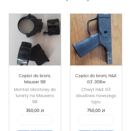
Części do broni
,
Części do broni
,
H&K
Mauser 98
G3 .308w
Montaż obrotowy do
Chwyt H&K G3
lunety na Mausera
obudowa nowszego
98
typu
350,00
zł
750,00
zł
i
i