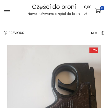
Części do broni
0,00
0
S
S
Nowe i używane części do broni
zł
k
k
i
i
PREVIOUS
NEXT
p
p
t
t
o
o
Brak
n
c
a
o
v
n
i
t
g
e
a
n
t
t
i
o