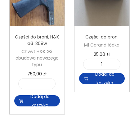
d
o
l
u
n
Części do broni
,
H&K
Części do broni
G3 .308w
e
M1 Garand łódka
Chwyt H&K G3
t
25,00
zł
obudowa nowszego
y
typu
i
n
750,00
zł
Dodaj do
l
a
koszyka
o
M
i
ś
a
l
Dodaj do
ć
u
o
koszyka
M
s
ś
1
e
ć
G
r
C
a