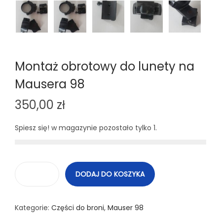
Montaż obrotowy do lunety na
Mausera 98
350,00
zł
Spiesz się! w magazynie pozostało tylko 1.
DODAJ DO KOSZYKA
i
l
Kategorie:
Części do broni
,
Mauser 98
o