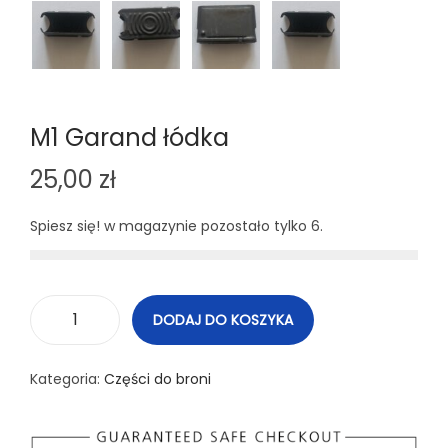
M1 Garand łódka
25,00
zł
Spiesz się! w magazynie pozostało tylko 6.
DODAJ DO KOSZYKA
i
l
Kategoria:
Części do broni
o
ś
ć