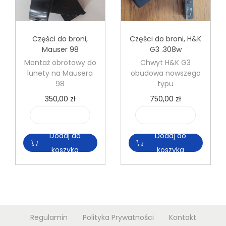
Części do broni
,
Części do broni
,
H&K
Mauser 98
G3 .308w
Montaż obrotowy do
Chwyt H&K G3
lunety na Mausera
obudowa nowszego
98
typu
350,00
zł
750,00
zł
i
i
l
l
Dodaj do
Dodaj do
o
o
koszyka
koszyka
ś
ś
ć
ć
M
C
o
h
Regulamin
Polityka Prywatności
Kontakt
n
w