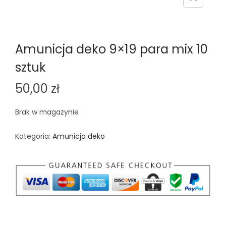
n
Amunicja deko 9×19 para mix 10
sztuk
50,00
zł
Brak w magazynie
Kategoria:
Amunicja deko