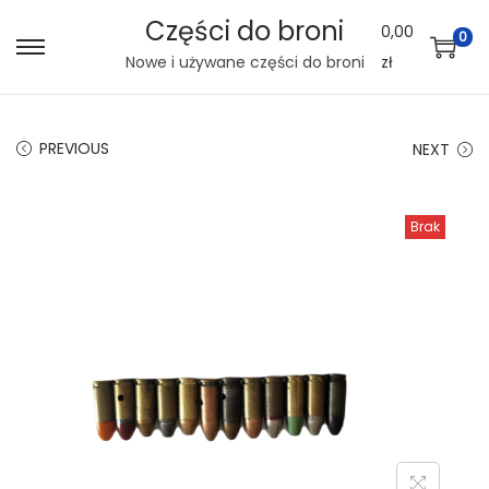
Części do broni
0,00
0
S
S
Nowe i używane części do broni
zł
k
k
i
i
PREVIOUS
NEXT
p
p
t
t
o
o
Brak
n
c
a
o
v
n
i
t
g
e
a
n
t
t
i
o