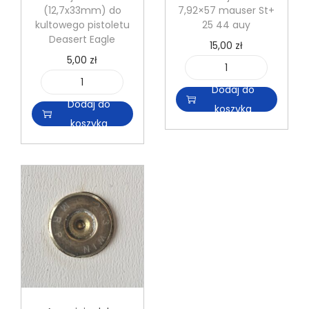
(12,7x33mm) do
7,92×57 mauser St+
kultowego pistoletu
25 44 auy
Deasert Eagle
15,00
zł
5,00
zł
i
Dodaj do
i
l
Dodaj do
koszyka
l
o
koszyka
o
ś
ś
ć
ć
A
A
m
m
u
u
n
n
i
i
c
c
j
j
a