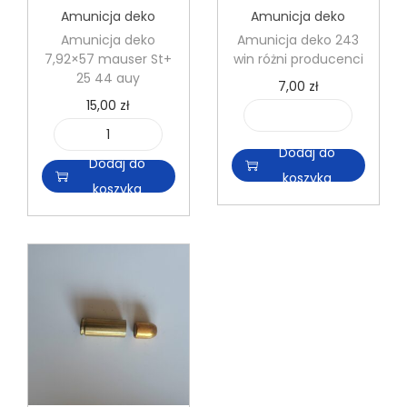
Amunicja deko
Amunicja deko
Amunicja deko
Amunicja deko 243
7,92×57 mauser St+
win różni producenci
25 44 auy
7,00
zł
15,00
zł
i
i
l
Dodaj do
Dodaj do
l
o
koszyka
koszyka
o
ś
ś
ć
ć
A
A
m
m
u
u
n
n
i
i
c
c
j