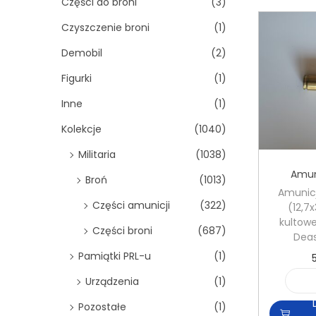
Części do broni
(3)
Czyszczenie broni
(1)
Demobil
(2)
Figurki
(1)
Inne
(1)
Kolekcje
(1040)
Militaria
(1038)
Amun
Broń
(1013)
Amunic
Części amunicji
(322)
(12,
kultowe
Części broni
(687)
Deas
Pamiątki PRL-u
(1)
Urządzenia
(1)
Pozostałe
(1)