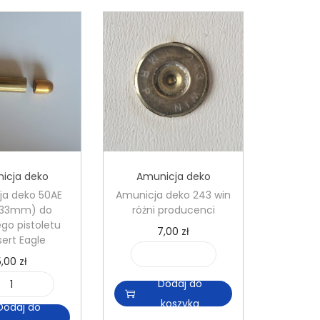
icja deko
Amunicja deko
ja deko 50AE
Amunicja deko 243 win
7x33mm) do
różni producenci
go pistoletu
7,00
zł
ert Eagle
5,00
zł
i
l
Dodaj do
i
o
koszyka
Dodaj do
l