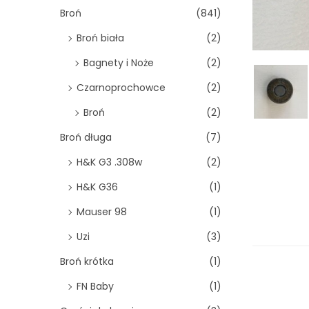
o
Broń
(841)
n
Broń biała
(2)
Bagnety i Noże
(2)
Czarnoprochowce
(2)
Broń
(2)
Broń długa
(7)
H&K G3 .308w
(2)
H&K G36
(1)
Mauser 98
(1)
Uzi
(3)
Broń krótka
(1)
FN Baby
(1)