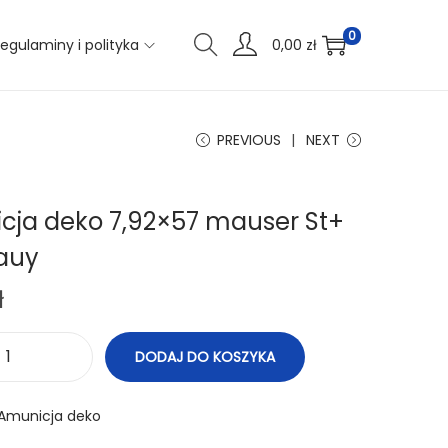
0
egulaminy i polityka
0,00
zł
PREVIOUS
NEXT
cja deko 7,92×57 mauser St+
 auy
ł
DODAJ DO KOSZYKA
i
l
Amunicja deko
o