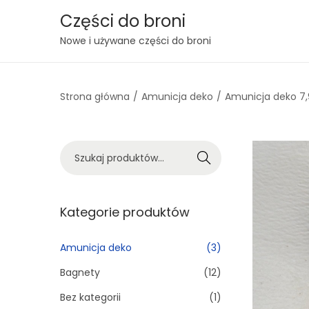
Części do broni
S
S
Nowe i używane części do broni
k
k
i
i
Strona główna
/
Amunicja deko
/
Amunicja deko 7
p
p
t
t
o
o
S
n
c
Szukaj
z
a
o
u
v
n
k
Kategorie produktów
i
t
a
g
e
j
Amunicja deko
(3)
a
n
:
t
t
Bagnety
(12)
>
i
Bez kategorii
(1)