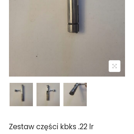
n
Zestaw części kbks .22 lr