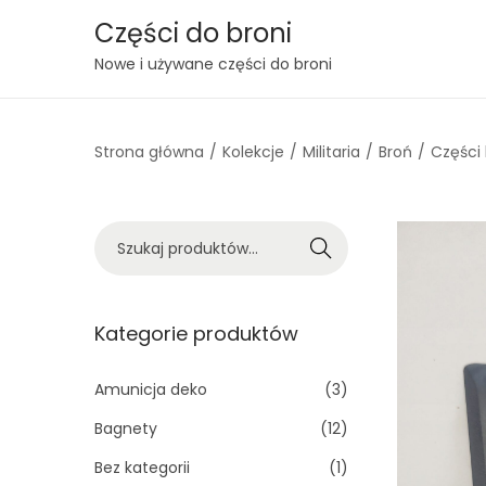
Części do broni
S
S
Nowe i używane części do broni
k
k
i
i
Strona główna
/
Kolekcje
/
Militaria
/
Broń
/
Części 
p
p
t
t
o
o
S
n
c
Szukaj
z
a
o
u
v
n
k
Kategorie produktów
i
t
a
g
e
j
Amunicja deko
(3)
a
n
:
t
t
Bagnety
(12)
>
i
Bez kategorii
(1)