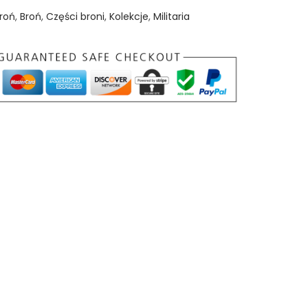
roń
,
Broń
,
Części broni
,
Kolekcje
,
Militaria
o
ś
ć
S
I
G
2
2
5
o
k
ł
a
d
k
i