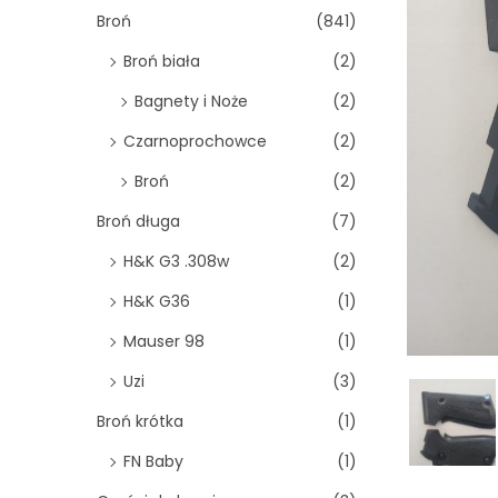
o
Broń
(841)
n
Broń biała
(2)
Bagnety i Noże
(2)
Czarnoprochowce
(2)
Broń
(2)
Broń długa
(7)
H&K G3 .308w
(2)
H&K G36
(1)
Mauser 98
(1)
Uzi
(3)
Broń krótka
(1)
FN Baby
(1)