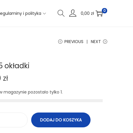
0
egulaminy i polityka
0,00
zł
PREVIOUS
NEXT
5 okładki
9
zł
 w magazynie pozostało tylko 1.
DODAJ DO KOSZYKA
i
l