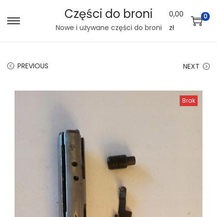
Części do broni
0,00
0
S
S
Nowe i używane części do broni
zł
k
k
i
i
PREVIOUS
NEXT
p
p
t
t
o
o
Brak
n
c
a
o
v
n
i
t
g
e
a
n
t
t
i
o