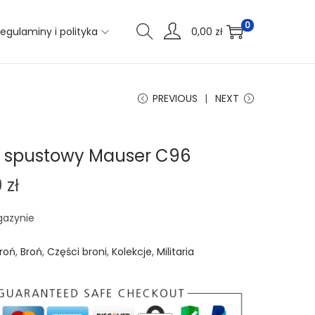
0
egulaminy i polityka
0,00
zł
PREVIOUS
NEXT
ł spustowy Mauser C96
9
zł
gazynie
roń
,
Broń
,
Części broni
,
Kolekcje
,
Militaria