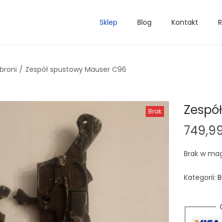
Sklep
Blog
Kontakt
R
broni
/
Zespół spustowy Mauser C96
Zespó
Brak
749,9
Brak w ma
Kategorii:
B