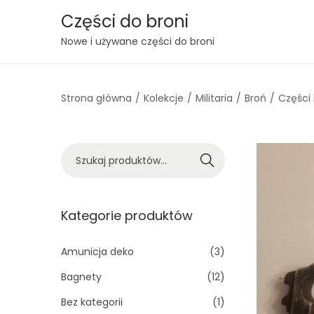
Części do broni
S
S
Nowe i używane części do broni
k
k
i
i
Strona główna
/
Kolekcje
/
Militaria
/
Broń
/
Części 
p
p
t
t
o
o
S
n
c
Szukaj
z
a
o
u
v
n
k
Kategorie produktów
i
t
a
g
e
j
Amunicja deko
(3)
a
n
:
t
t
Bagnety
(12)
>
i
Bez kategorii
(1)