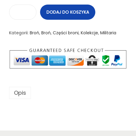
DODAJ DO KOSZYKA
i
l
Kategorii:
Broń
,
Broń
,
Części broni
,
Kolekcje
,
Militaria
o
ś
ć
E
l
e
m
Opis
e
n
t
z
a
m