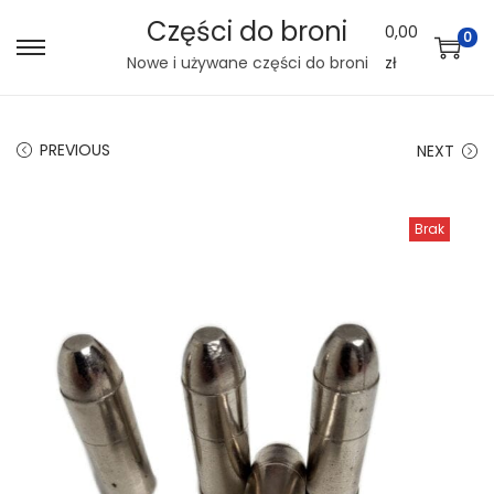
Części do broni
0,00
0
S
S
Nowe i używane części do broni
zł
k
k
i
i
PREVIOUS
NEXT
p
p
t
t
o
o
Brak
n
c
a
o
v
n
i
t
g
e
a
n
t
t
i
o