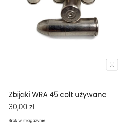
n
Zbijaki WRA 45 colt używane
30,00
zł
Brak w magazynie