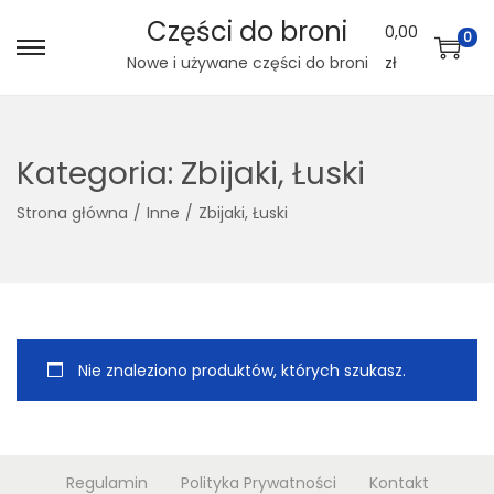
Części do broni
0,00
0
S
S
Nowe i używane części do broni
zł
k
k
i
i
p
p
Kategoria:
Zbijaki, Łuski
t
t
Strona główna
/
Inne
/
Zbijaki, Łuski
o
o
n
c
a
o
v
n
i
t
g
e
Nie znaleziono produktów, których szukasz.
a
n
t
t
i
Regulamin
Polityka Prywatności
Kontakt
o