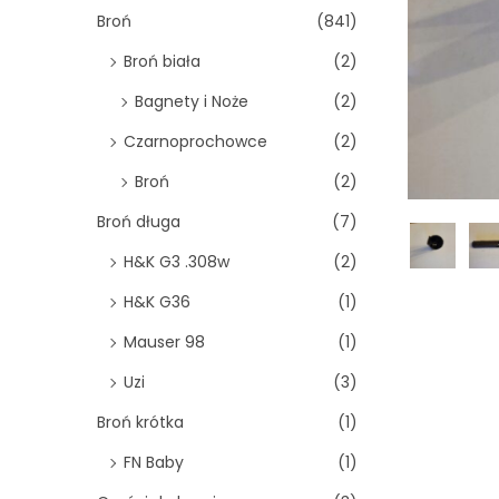
o
Broń
(841)
n
Broń biała
(2)
Bagnety i Noże
(2)
Czarnoprochowce
(2)
Broń
(2)
Broń długa
(7)
H&K G3 .308w
(2)
H&K G36
(1)
Mauser 98
(1)
Uzi
(3)
Broń krótka
(1)
FN Baby
(1)