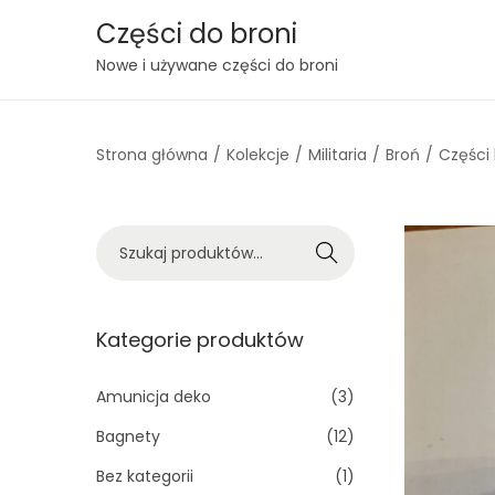
Części do broni
S
S
Nowe i używane części do broni
k
k
i
i
Strona główna
/
Kolekcje
/
Militaria
/
Broń
/
Części 
p
p
t
t
o
o
S
n
c
Szukaj
z
a
o
u
v
n
k
Kategorie produktów
i
t
a
g
e
j
Amunicja deko
(3)
a
n
:
t
t
Bagnety
(12)
>
i
Bez kategorii
(1)