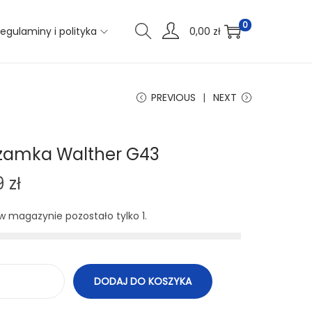
0
egulaminy i polityka
0,00
zł
PREVIOUS
NEXT
 zamka Walther G43
9
zł
 w magazynie pozostało tylko 1.
DODAJ DO KOSZYKA
i
l