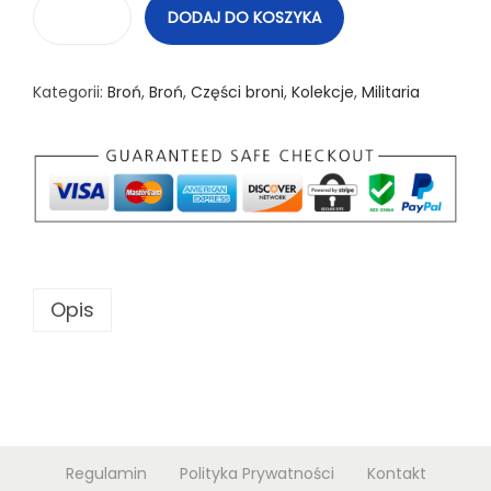
DODAJ DO KOSZYKA
i
l
Kategorii:
Broń
,
Broń
,
Części broni
,
Kolekcje
,
Militaria
o
ś
ć
S
u
w
a
Opis
d
ł
o
W
a
l
Regulamin
Polityka Prywatności
Kontakt