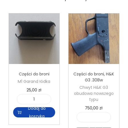
Części do broni
Części do broni
,
H&K
G3 .308w
M1 Garand łódka
Chwyt H&K G3
25,00
zł
obudowa nowszego
typu
i
750,00
zł
Dodaj do
l
koszyka
o
i
ś