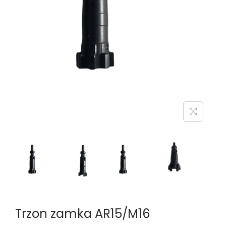
n
Trzon zamka AR15/M16