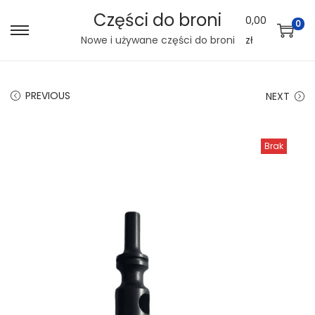
Części do broni
0,00
0
S
S
Nowe i używane części do broni
zł
k
k
i
i
PREVIOUS
NEXT
p
p
t
t
o
o
Brak
n
c
a
o
v
n
i
t
g
e
a
n
t
t
i
o