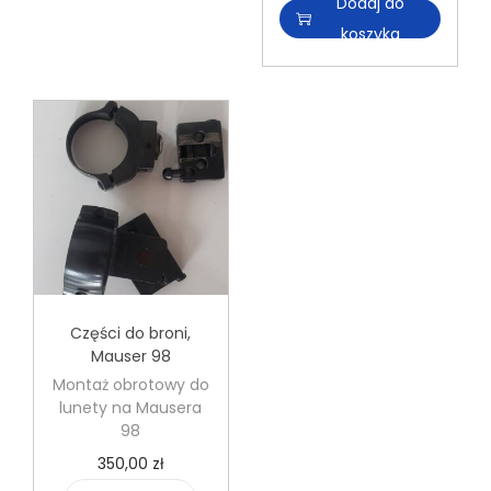
l
Dodaj do
ć
o
koszyka
M
ś
1
ć
G
C
a
h
r
w
a
y
n
t
d
H
ł
&
ó
Części do broni
,
K
Mauser 98
d
G
Montaż obrotowy do
k
3
lunety na Mausera
a
98
o
b
350,00
zł