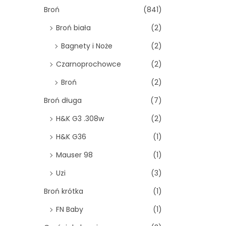
o
Broń
(841)
n
Broń biała
(2)
Bagnety i Noże
(2)
Czarnoprochowce
(2)
Broń
(2)
Broń długa
(7)
H&K G3 .308w
(2)
H&K G36
(1)
Mauser 98
(1)
Uzi
(3)
Broń krótka
(1)
FN Baby
(1)