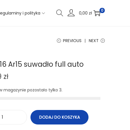
0
egulaminy i polityka
0,00
zł
PREVIOUS
NEXT
16 Ar15 suwadło full auto
9
zł
 w magazynie pozostało tylko 3.
DODAJ DO KOSZYKA
i
l