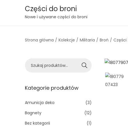
Części do broni
S
S
Nowe i używane części do broni
k
k
i
i
Strona główna
/
Kolekcje
/
Militaria
/
Broń
/
Części 
p
p
t
t
o
o
S
n
c
Szukaj
z
a
o
u
v
n
k
Kategorie produktów
i
t
a
g
e
j
Amunicja deko
(3)
a
n
:
t
t
Bagnety
(12)
>
i
Bez kategorii
(1)