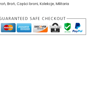
roń
,
Broń
,
Części broni
,
Kolekcje
,
Militaria
o
ś
ć
C
o
l
t
M
1
6
A
r
1
5
s
u