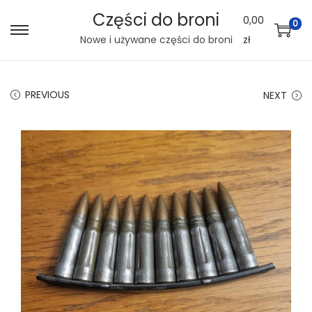
Części do broni
0,00
0
S
S
Nowe i używane części do broni
zł
k
k
i
i
PREVIOUS
NEXT
p
p
t
t
o
o
n
c
a
o
v
n
i
t
g
e
a
n
t
t
i
o