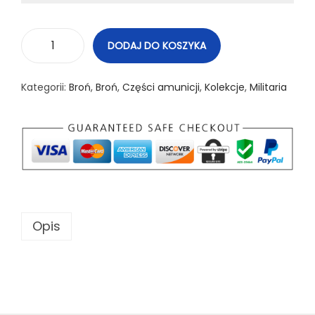
DODAJ DO KOSZYKA
i
l
Kategorii:
Broń
,
Broń
,
Części amunicji
,
Kolekcje
,
Militaria
o
ś
ć
N
a
b
ó
Opis
j
d
e
k
o