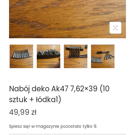
n
Nabój deko Ak47 7,62×39 (10
sztuk + łódka1)
49,99
zł
Spiesz się! w magazynie pozostało tylko 9.