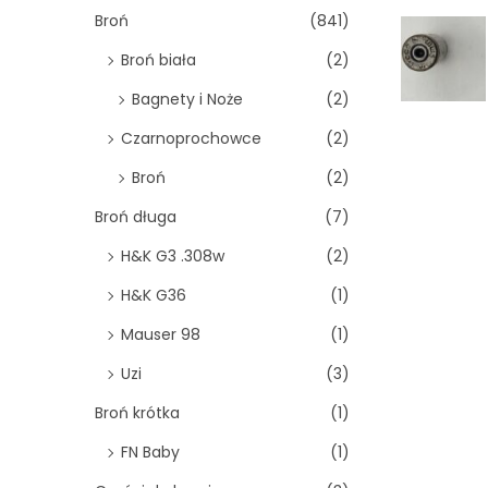
o
Broń
(841)
n
Broń biała
(2)
Bagnety i Noże
(2)
Czarnoprochowce
(2)
Broń
(2)
Broń długa
(7)
H&K G3 .308w
(2)
H&K G36
(1)
Mauser 98
(1)
Uzi
(3)
Broń krótka
(1)
FN Baby
(1)