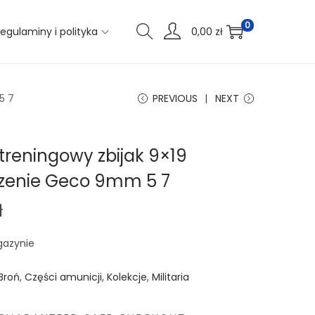
0
egulaminy i polityka
0,00
zł
5 7
PREVIOUS
NEXT
treningowy zbijak 9×19
zenie Geco 9mm 5 7
ł
gazynie
Broń
,
Części amunicji
,
Kolekcje
,
Militaria