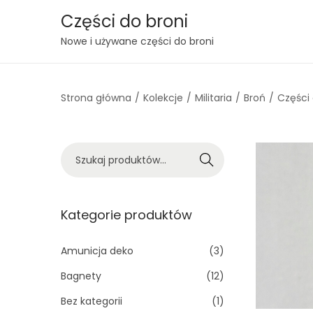
Części do broni
S
S
Nowe i używane części do broni
k
k
i
i
Strona główna
/
Kolekcje
/
Militaria
/
Broń
/
Części
p
p
t
t
o
o
S
n
c
Szukaj
z
a
o
u
v
n
k
Kategorie produktów
i
t
a
g
e
j
Amunicja deko
(3)
a
n
:
t
t
Bagnety
(12)
>
i
Bez kategorii
(1)