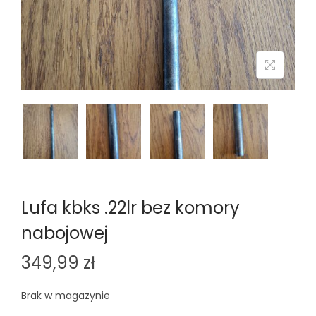
n
Lufa kbks .22lr bez komory
nabojowej
349,99
zł
Brak w magazynie