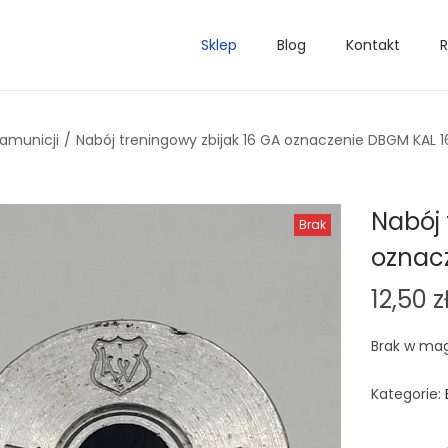
Sklep
Blog
Kontakt
R
 amunicji
/
Nabój treningowy zbijak 16 GA oznaczenie DBGM KAL 1
Nabój 
Brak
oznac
12,50
z
Brak w ma
Kategorie: