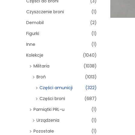
Części do broni
(3)
Czyszczenie broni
(1)
Demobil
(2)
Figurki
(1)
Inne
(1)
Kolekcje
(1040)
Militaria
(1038)
Broń
(1013)
Części amunicji
(322)
Części broni
(687)
Pamiątki PRL-u
(1)
Urządzenia
(1)
Pozostałe
(1)