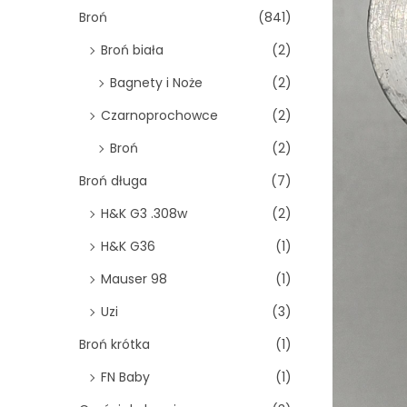
o
Broń
(841)
n
Broń biała
(2)
Bagnety i Noże
(2)
Czarnoprochowce
(2)
Broń
(2)
Broń długa
(7)
H&K G3 .308w
(2)
H&K G36
(1)
Mauser 98
(1)
Uzi
(3)
Broń krótka
(1)
FN Baby
(1)