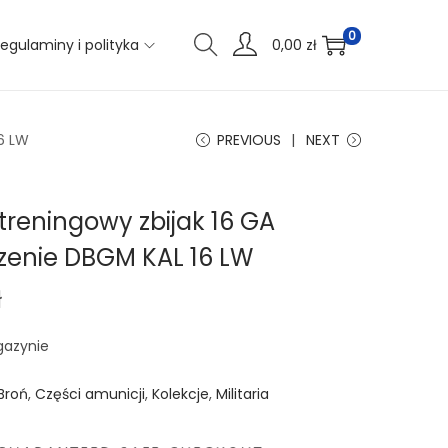
0
egulaminy i polityka
0,00
zł
6 LW
PREVIOUS
NEXT
treningowy zbijak 16 GA
zenie DBGM KAL 16 LW
ł
gazynie
Broń
,
Części amunicji
,
Kolekcje
,
Militaria