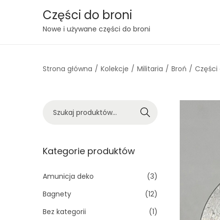
Części do broni
S
S
Nowe i używane części do broni
k
k
i
i
Strona główna
/
Kolekcje
/
Militaria
/
Broń
/
Części
p
p
t
t
o
o
S
n
c
Szukaj
z
a
o
u
v
n
k
Kategorie produktów
i
t
a
g
e
j
Amunicja deko
(3)
a
n
:
t
t
Bagnety
(12)
>
i
Bez kategorii
(1)