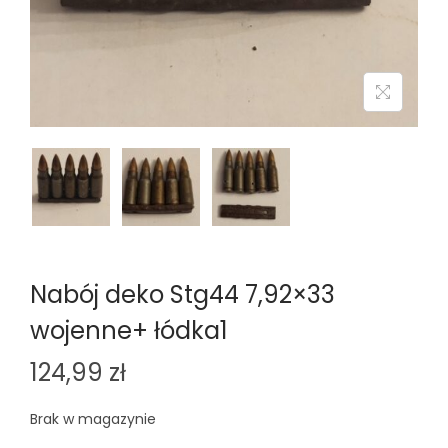
n
Nabój deko Stg44 7,92×33
wojenne+ łódka1
124,99
zł
Brak w magazynie