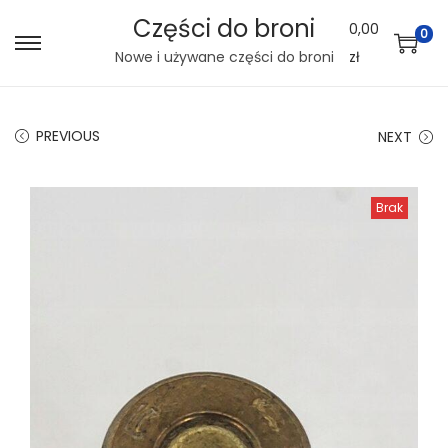
Części do broni
0,00
0
S
S
Nowe i używane części do broni
zł
k
k
i
i
PREVIOUS
NEXT
p
p
t
t
o
o
Brak
n
c
a
o
v
n
i
t
g
e
a
n
t
t
i
o