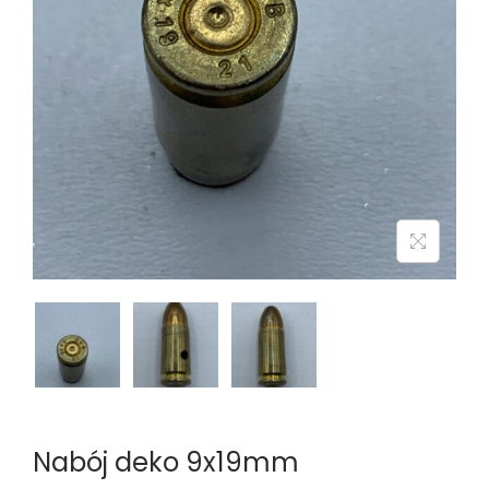
n
Nabój deko 9x19mm