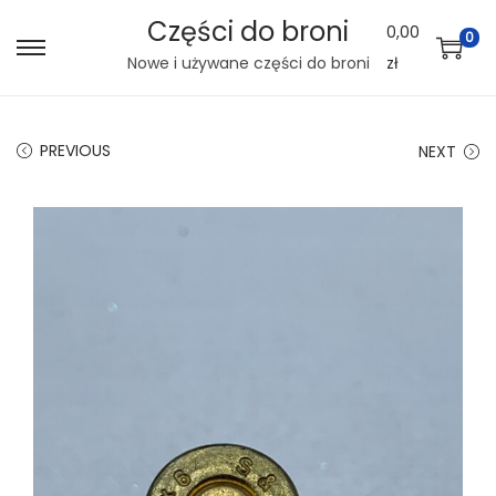
Części do broni
0,00
0
S
S
Nowe i używane części do broni
zł
k
k
i
i
PREVIOUS
NEXT
p
p
t
t
o
o
n
c
a
o
v
n
i
t
g
e
a
n
t
t
i
o