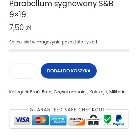
Parabellum sygnowany S&B
9×19
7,50
zł
Spiesz się! w magazynie pozostało tylko 1.
DODAJ DO KOSZYKA
i
l
Kategorii:
Broń
,
Broń
,
Części amunicji
,
Kolekcje
,
Militaria
o
ś
ć
N
a
b