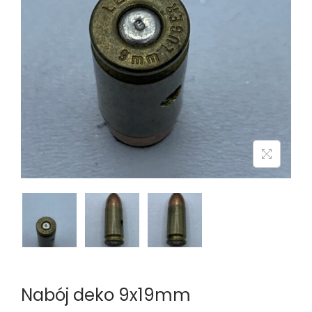
n
Nabój deko 9x19mm