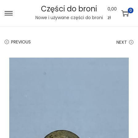
Części do broni
0,00
0
S
S
Nowe i używane części do broni
zł
k
k
i
i
PREVIOUS
NEXT
p
p
t
t
o
o
n
c
a
o
v
n
i
t
g
e
a
n
t
t
i
o