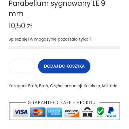
Parabellum sygnowany LE 9
mm
10,50
zł
Spiesz się! w magazynie pozostało tylko 1.
DODAJ DO KOSZYKA
i
l
Kategorii:
Broń
,
Broń
,
Części amunicji
,
Kolekcje
,
Militaria
o
ś
ć
N
a
b