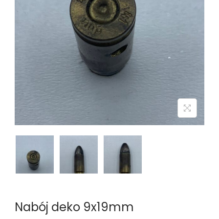
n
Nabój deko 9x19mm