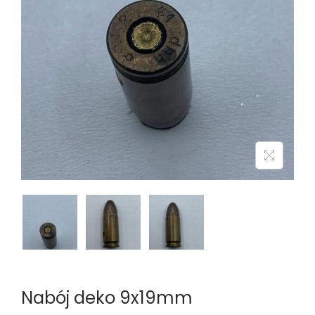
n
Nabój deko 9x19mm