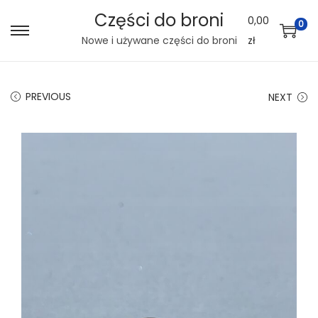
Części do broni
0,00
0
S
S
Nowe i używane części do broni
zł
k
k
i
i
PREVIOUS
NEXT
p
p
t
t
o
o
n
c
a
o
v
n
i
t
g
e
a
n
t
t
i
o