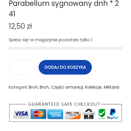
Parabellum sygnowany dnh * 2
41
12,50
zł
Spiesz się! w magazynie pozostało tylko 1.
DODAJ DO KOSZYKA
i
l
Kategorii:
Broń
,
Broń
,
Części amunicji
,
Kolekcje
,
Militaria
o
ś
ć
N
a
b