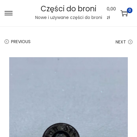
Części do broni
0,00
0
S
S
Nowe i używane części do broni
zł
k
k
i
i
PREVIOUS
NEXT
p
p
t
t
o
o
n
c
a
o
v
n
i
t
g
e
a
n
t
t
i
o