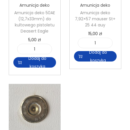
Amunicja deko
Amunicja deko
Amunicja deko 50AE
Amunicja deko
(12,7x33mm) do
7,92×57 mauser St+
kultowego pistoletu
25 44 auy
Deasert Eagle
15,00
zł
5,00
zł
i
Dodaj do
i
l
Dodaj do
koszyka
l
o
koszyka
o
ś
ś
ć
ć
A
A
m
m
u
u
n
n
i
i
c