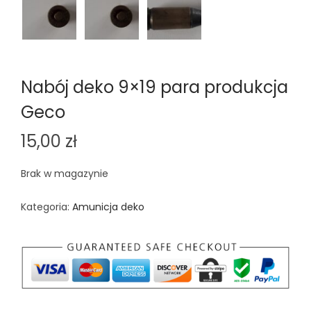
n
Nabój deko 9×19 para produkcja
Geco
15,00
zł
Brak w magazynie
Kategoria:
Amunicja deko