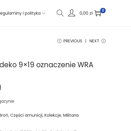
0
egulaminy i polityka
0,00
zł
PREVIOUS
NEXT
 deko 9×19 oznaczenie WRA
ł
gazynie
Broń
,
Części amunicji
,
Kolekcje
,
Militaria