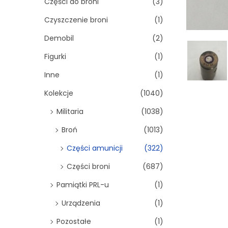
Części do broni
(3)
Czyszczenie broni
(1)
Demobil
(2)
Figurki
(1)
Inne
(1)
Kolekcje
(1040)
Militaria
(1038)
Broń
(1013)
Części amunicji
(322)
Części broni
(687)
Pamiątki PRL-u
(1)
Urządzenia
(1)
Pozostałe
(1)