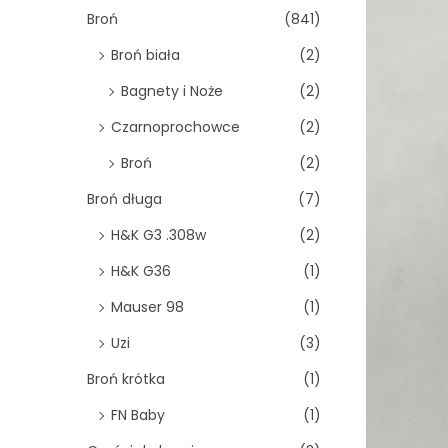
o
Broń
(841)
n
Broń biała
(2)
Bagnety i Noże
(2)
Czarnoprochowce
(2)
Broń
(2)
Broń długa
(7)
H&K G3 .308w
(2)
H&K G36
(1)
Mauser 98
(1)
Uzi
(3)
Broń krótka
(1)
FN Baby
(1)