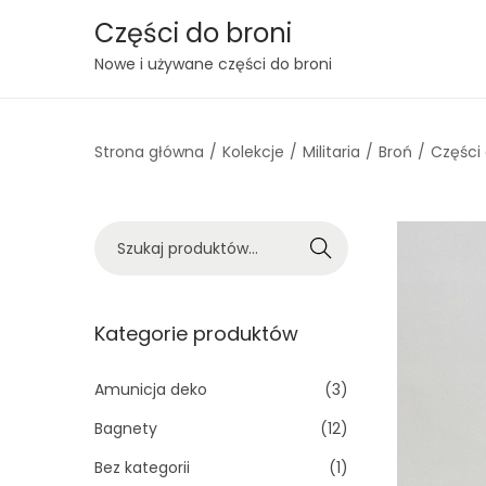
Części do broni
S
S
Nowe i używane części do broni
k
k
i
i
Strona główna
/
Kolekcje
/
Militaria
/
Broń
/
Części
p
p
t
t
o
o
S
n
c
Szukaj
z
a
o
u
v
n
k
Kategorie produktów
i
t
a
g
e
j
Amunicja deko
(3)
a
n
:
t
t
Bagnety
(12)
>
i
Bez kategorii
(1)