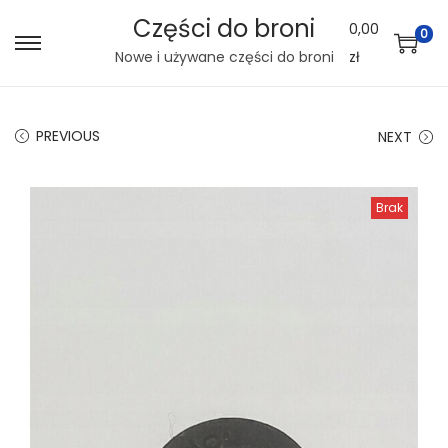
Części do broni
0,00
0
S
S
Nowe i używane części do broni
zł
k
k
i
i
PREVIOUS
NEXT
p
p
t
t
o
o
Brak
n
c
a
o
v
n
i
t
g
e
a
n
t
t
i
o