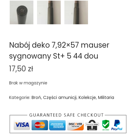
Nabój deko 7,92×57 mauser
sygnowany St+ 5 44 dou
17,50
zł
Brak w magazynie
Kategorie:
Broń
,
Części amunicji
,
Kolekcje
,
Militaria