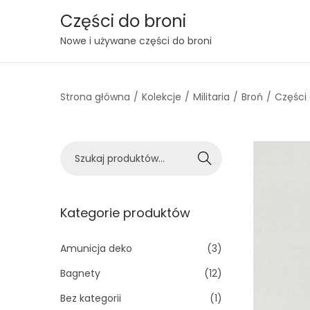
Części do broni
S
S
Nowe i używane części do broni
k
k
i
i
Strona główna
/
Kolekcje
/
Militaria
/
Broń
/
Części
p
p
t
t
o
o
S
n
c
Szukaj
z
a
o
u
v
n
k
Kategorie produktów
i
t
a
g
e
j
Amunicja deko
(3)
a
n
:
t
t
Bagnety
(12)
>
i
Bez kategorii
(1)