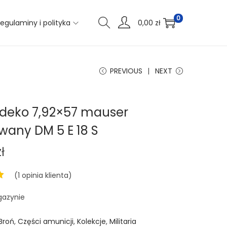
0
egulaminy i polityka
0,00
zł
PREVIOUS
NEXT
 deko 7,92×57 mauser
wany DM 5 E 18 S
zł
(
1
opinia klienta)
gazynie
Broń
,
Części amunicji
,
Kolekcje
,
Militaria