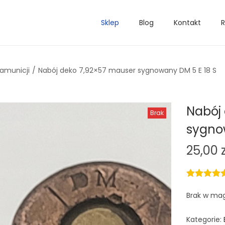
Sklep
Blog
Kontakt
R
 amunicji
/
Nabój deko 7,92×57 mauser sygnowany DM 5 E 18 S
Nabój
Brak
sygno
25,00
Brak w ma
Kategorie: