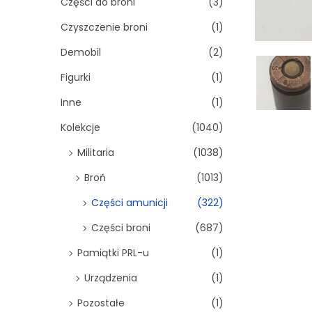
Części do broni
(3)
Czyszczenie broni
(1)
Demobil
(2)
Figurki
(1)
Inne
(1)
Kolekcje
(1040)
Militaria
(1038)
Broń
(1013)
Części amunicji
(322)
Części broni
(687)
Pamiątki PRL-u
(1)
Urządzenia
(1)
Pozostałe
(1)