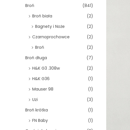
o
Broń
(841)
n
Broń biała
(2)
Bagnety i Noże
(2)
Czarnoprochowce
(2)
Broń
(2)
Broń długa
(7)
H&K G3 .308w
(2)
H&K G36
(1)
Mauser 98
(1)
Uzi
(3)
Broń krótka
(1)
FN Baby
(1)