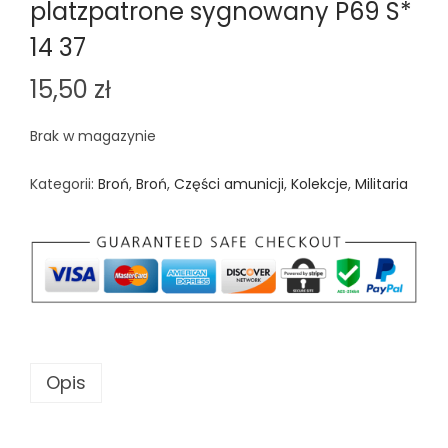
platzpatrone sygnowany P69 S*
14 37
15,50
zł
Brak w magazynie
Kategorii:
Broń
,
Broń
,
Części amunicji
,
Kolekcje
,
Militaria
Opis