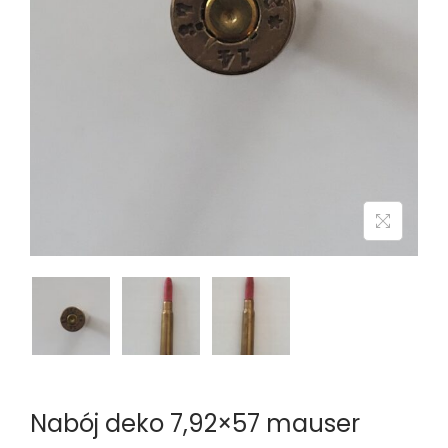
n
Nabój deko 7,92×57 mauser