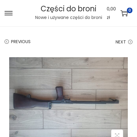
Części do broni
0,00
0
S
S
Nowe i używane części do broni
zł
k
k
i
i
PREVIOUS
NEXT
p
p
t
t
o
o
n
c
a
o
v
n
i
t
g
e
a
n
t
t
i
o