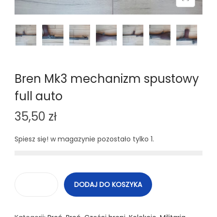
n
Bren Mk3 mechanizm spustowy
full auto
35,50
zł
Spiesz się! w magazynie pozostało tylko 1.
DODAJ DO KOSZYKA
i
l