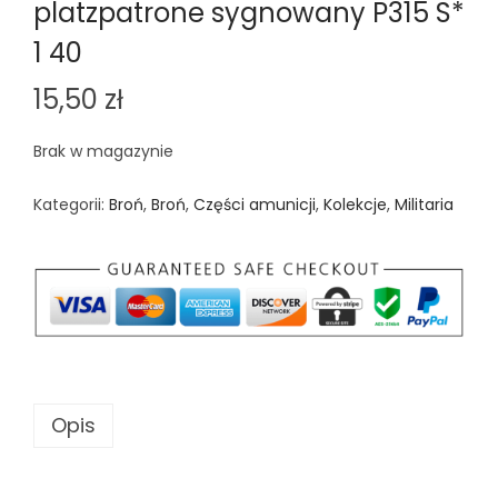
platzpatrone sygnowany P315 S*
1 40
15,50
zł
Brak w magazynie
Kategorii:
Broń
,
Broń
,
Części amunicji
,
Kolekcje
,
Militaria
Opis