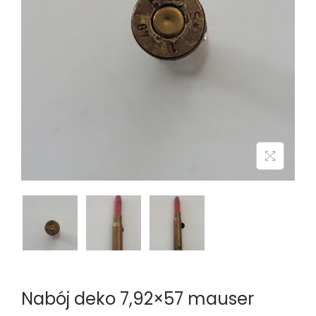
n
Nabój deko 7,92×57 mauser