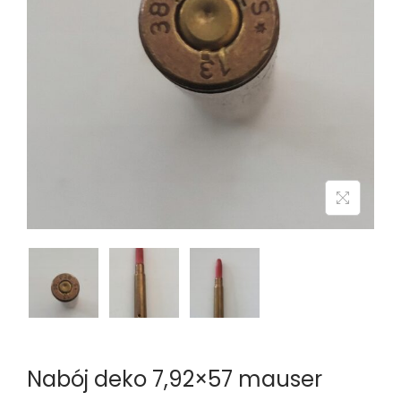
n
Nabój deko 7,92×57 mauser